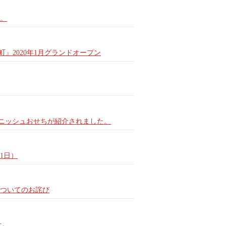
た。
』2020年1月グランドオープン
スパニッシュおせちが紹介されました。
1日）
ついてのお詫び
た。