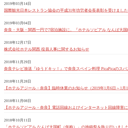
2019年03月14日
国際観光日本レストラン協会の平成31年功労者会長表彰を受けまし
2019年03月04日
奈良・大阪・関西一円で7宿泊施設に。『ホテルソビアル なんば大国町
2018年12月17日
株式会社ホテル関西 役員人事に関するお知らせ
2018年11月29日
奈良テレビ放送『ゆうドキッ！』で奈良スペイン料理 PicaPicaの
2018年11月28日
【ホテルアジール・奈良】臨時休業のお知らせ（2019年1月6日～1月1
2018年11月08日
【ホテルアジール・奈良】電話回線およびインターネット回線障害に
2018年10月11日
「ホテルソビアル なんば大国町（仮称）」の地鎮祭を執り行いまし