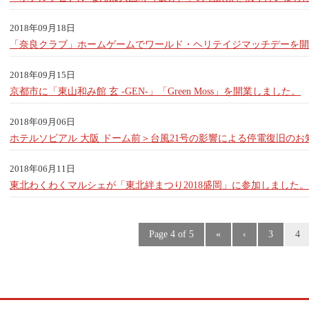
2018年09月18日
「奈良クラブ」ホームゲームでワールド・ヘリテイジマッチデーを開
2018年09月15日
京都市に「東山和み館 玄 -GEN-」「Green Moss」を開業しました。
2018年09月06日
ホテルソビアル 大阪 ドーム前＞台風21号の影響による停電復旧のお
2018年06月11日
東北わくわくマルシェが「東北絆まつり2018盛岡」に参加しました。
Page 4 of 5
«
‹
3
4