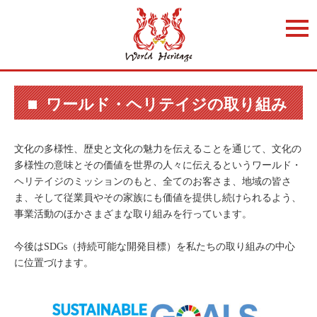
t
o
g
g
l
e
n
a
ワールド・ヘリテイジの取り組み
v
i
g
a
文化の多様性、歴史と文化の魅力を伝えることを通じて、文化の
t
i
多様性の意味とその価値を世界の人々に伝えるというワールド・
o
ヘリテイジのミッションのもと、全てのお客さま、地域の皆さ
n
ま、そして従業員やその家族にも価値を提供し続けられるよう、
事業活動のほかさまざまな取り組みを行っています。
今後はSDGs（持続可能な開発目標）を私たちの取り組みの中心
に位置づけます。