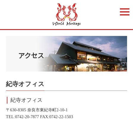
t
o
g
g
l
e
n
a
v
i
アクセス
g
a
t
i
o
n
紀寺オフィス
紀寺オフィス
〒630-8305 奈良市東紀寺町2-10-1
TEL:0742-20-7877 FAX:0742-22-1503