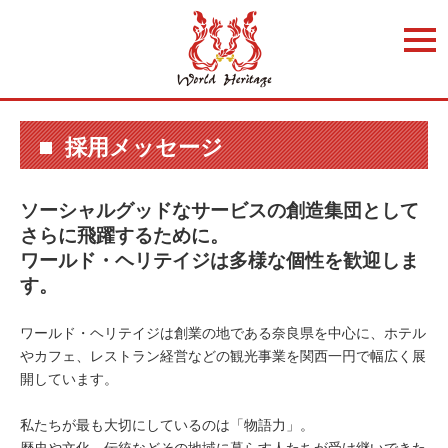
t
o
g
g
l
e
n
a
採用メッセージ
v
i
g
a
ソーシャルグッドなサービスの創造集団として
t
i
さらに飛躍するために。
o
ワールド・ヘリテイジは多様な個性を歓迎しま
n
す。
ワールド・ヘリテイジは創業の地である奈良県を中心に、ホテル
やカフェ、レストラン経営などの観光事業を関西一円で幅広く展
開しています。
私たちが最も大切にしているのは「物語力」。