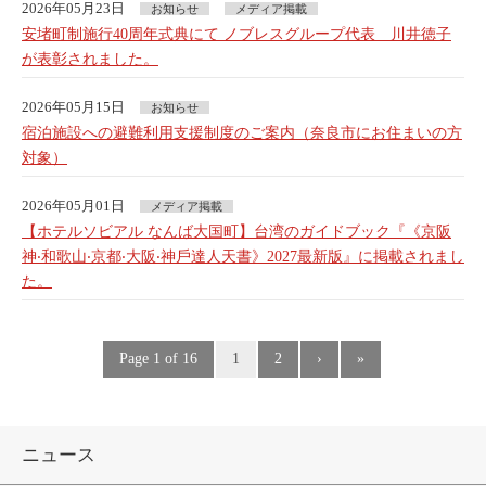
2026年05月23日
お知らせ
メディア掲載
安堵町制施行40周年式典にて ノブレスグループ代表 川井徳子
が表彰されました。
2026年05月15日
お知らせ
宿泊施設への避難利用支援制度のご案内（奈良市にお住まいの方
対象）
2026年05月01日
メディア掲載
【ホテルソビアル なんば大国町】台湾のガイドブック『《京阪
神‧和歌山‧京都‧大阪‧神戶達人天書》2027最新版』に掲載されまし
た。
Page 1 of 16
1
2
›
»
ニュース