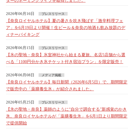
ターのネーミングライツを取得しました。
2026年06月16日
プレスリリース
【奈良ロイヤルホテル】夏の暑さを吹き飛ばす「激辛料理フェ
ア」を6月19日より開催！生ビール＆奈良の地酒も飲み放題のデ
ィナーバイキング
2026年06月15日
プレスリリース
【氷の聖地・奈良】氷室神社から始まる夏旅。名店5店舗から選
べる「1100円分かき氷チケット付き宿泊プラン」を限定販売！
2026年06月08日
メディア掲載
【奈良ロイヤルホテル】毎日新聞（2026年6月5日）で、期間限定
で販売中の「薬膳養生氷」が紹介されました。
2026年05月25日
プレスリリース
【氷の聖地・奈良】薬師のように“自分で調合する”新感覚のかき
氷。奈良ロイヤルホテルが「薬膳養生氷」を6月1日より期間限定
で提供開始