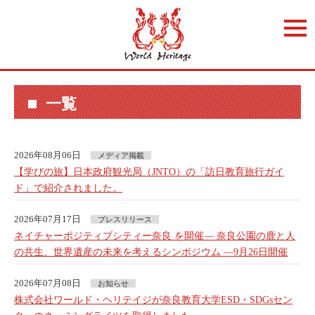
t
o
g
g
l
e
n
a
一覧
v
i
g
a
t
2026年08月06日
メディア掲載
i
【学びの旅】日本政府観光局（JNTO）の「訪日教育旅行ガイ
o
n
ド」で紹介されました。
2026年07月17日
プレスリリース
ネイチャーポジティブシティー奈良 を開催― 奈良公園の鹿と人
の共生、世界遺産の未来を考えるシンポジウム ―9月26日開催
2026年07月08日
お知らせ
株式会社ワールド・ヘリテイジが奈良教育大学ESD・SDGsセン