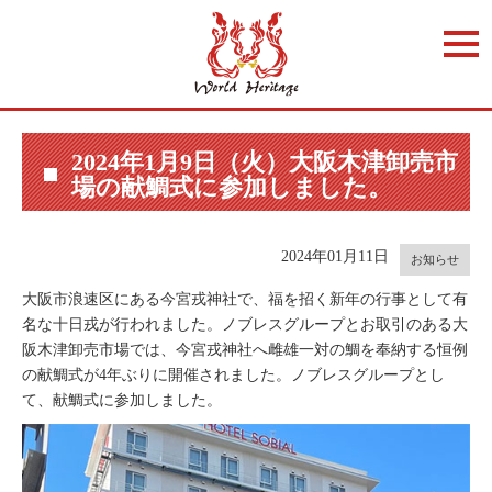
t
o
g
g
l
e
n
a
2024年1月9日（火）大阪木津卸売市
v
場の献鯛式に参加しました。
i
g
a
t
i
2024年01月11日
お知らせ
o
n
大阪市浪速区にある今宮戎神社で、福を招く新年の行事として有
名な十日戎が行われました。ノブレスグループとお取引のある大
阪木津卸売市場では、今宮戎神社へ雌雄一対の鯛を奉納する恒例
の献鯛式が4年ぶりに開催されました。ノブレスグループとし
て、献鯛式に参加しました。