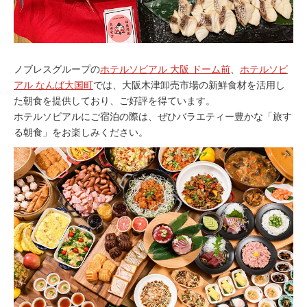
ノブレスグループの
ホテルソビアル 大阪 ドーム前
、
ホテルソビ
アル なんば大国町
では、大阪木津卸売市場の新鮮食材を活用し
た朝食を提供しており、ご好評を得ています。
ホテルソビアルにご宿泊の際は、ぜひバラエティー豊かな「旅す
る朝食」をお楽しみください。