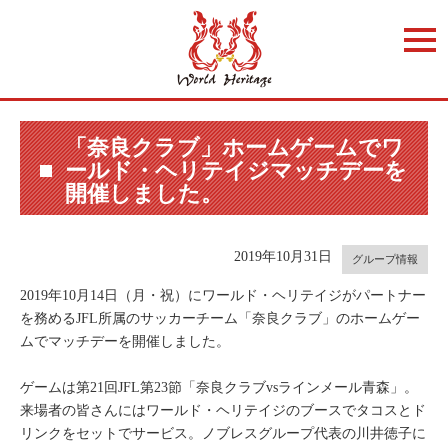
t
o
g
g
l
e
n
a
「奈良クラブ」ホームゲームでワ
v
ールド・ヘリテイジマッチデーを
i
g
開催しました。
a
t
i
o
2019年10月31日
n
グループ情報
2019年10月14日（月・祝）にワールド・ヘリテイジがパートナー
を務めるJFL所属のサッカーチーム「奈良クラブ」のホームゲー
ムでマッチデーを開催しました。
ゲームは第21回JFL第23節「奈良クラブvsラインメール青森」。
来場者の皆さんにはワールド・ヘリテイジのブースでタコスとド
リンクをセットでサービス。ノブレスグループ代表の川井徳子に