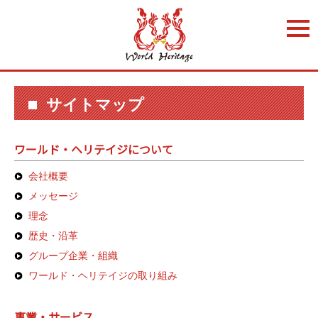
t
o
g
g
l
e
n
a
サイトマップ
v
i
g
a
ワールド・ヘリテイジについて
t
i
o
会社概要
n
メッセージ
理念
歴史・沿革
グループ企業・組織
ワールド・ヘリテイジの取り組み
事業・サービス