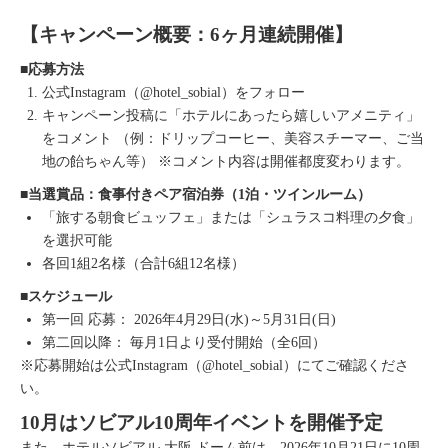
【キャンペーン概要：6ヶ月連続開催】
■応募方法
公式Instagram（@hotel_sobial）をフォロー
キャンペーン投稿に「ホテルにあったら嬉しいアメニティ」
をコメント （例：ドリップコーヒー、美容スチーマー、ご当
地の飴ちゃん等） ※コメント内容は開催都度変わります。
■当選賞品：食事付きペア宿泊券（1泊・ツインルーム）
「旅する朝食ビュッフェ」または「シュラスコ料理の夕食」
を選択可能
各回1組2名様（合計6組12名様）
■スケジュール
第一回 応募： 2026年4月29日(水)～5月31日(日)
第二回以降： 毎月1日より受付開始（全6回）
※応募開始は公式Instagram（@hotel_sobial）にてご確認くださ
い。
10月はソビアル10周年イベントを開催予定
また、ホテルソビアル 大阪 ドーム前は、2026年10月21日に10周