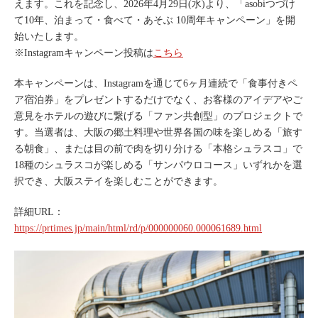
えます。これを記念し、2026年4月29日(水)より、「asobiつづけ
て10年、泊まって・食べて・あそぶ 10周年キャンペーン」を開
始いたします。
※Instagramキャンペーン投稿は
こちら
本キャンペーンは、Instagramを通じて6ヶ月連続で「食事付きペ
ア宿泊券」をプレゼントするだけでなく、お客様のアイデアやご
意見をホテルの遊びに繋げる「ファン共創型」のプロジェクトで
す。当選者は、大阪の郷土料理や世界各国の味を楽しめる「旅す
る朝食」、または目の前で肉を切り分ける「本格シュラスコ」で
18種のシュラスコが楽しめる「サンパウロコース」いずれかを選
択でき、大阪ステイを楽しむことができます。
詳細URL：
https://prtimes.jp/main/html/rd/p/000000060.000061689.html