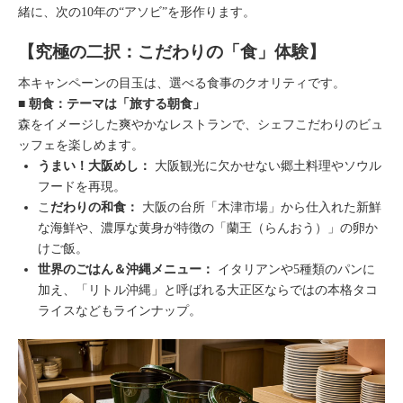
緒に、次の10年の“アソビ”を形作ります。
【究極の二択：こだわりの「食」体験】
本キャンペーンの目玉は、選べる食事のクオリティです。
■ 朝食：テーマは「旅する朝食」
森をイメージした爽やかなレストランで、シェフこだわりのビュ
ッフェを楽しめます。
うまい！大阪めし：
大阪観光に欠かせない郷土料理やソウル
フードを再現。
こ
だわりの和食：
大阪の台所「木津市場」から仕入れた新鮮
な海鮮や、濃厚な黄身が特徴の「蘭王（らんおう）」の卵か
けご飯。
世界のごはん＆沖縄メニュー：
イタリアンや5種類のパンに
加え、「リトル沖縄」と呼ばれる大正区ならではの本格タコ
ライスなどもラインナップ。