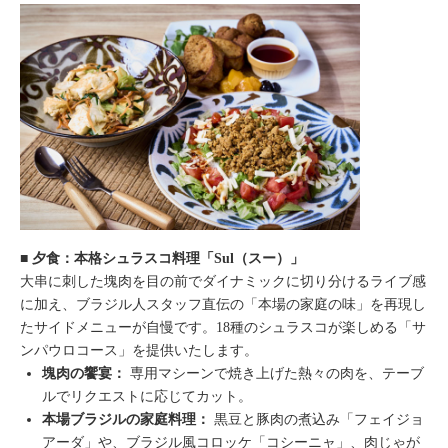
■ 夕食：本格シュラスコ料理「Sul（スー）」
大串に刺した塊肉を目の前でダイナミックに切り分けるライブ感
に加え、ブラジル人スタッフ直伝の「本場の家庭の味」を再現し
たサイドメニューが自慢です。18種のシュラスコが楽しめる「サ
ンパウロコース」を提供いたします。
塊肉の饗宴：
専用マシーンで焼き上げた熱々の肉を、テーブ
ルでリクエストに応じてカット。
本場ブラジルの家庭料理：
黒豆と豚肉の煮込み「フェイジョ
アーダ」や、ブラジル風コロッケ「コシーニャ」、肉じゃが