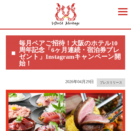
t
o
g
g
l
e
n
a
毎月ペアご招待！大阪のホテル10
v
周年記念「6ヶ月連続・宿泊券プレ
i
g
ゼント」Instagramキャンペーン開
a
始！
t
i
o
n
2026年04月29日
プレスリリース