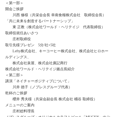
＜第一部＞
開会ご挨拶
川西 修様（共栄会会長 幸南食糧株式会社 取締役会長）
「共に未来を創造するパートナーシップ」
東 正教（株式会社ワールド・ヘリテイジ 代表取締役）
取締役就任あいさつ
庄村取締役
取引先様プレゼン 5分/社×5社
Lefty株式会社、キーコーヒー株式会社、株式会社ヒロホー
ルディングス、
株式会社泉屋、株式会社廣記商行
株式会社ワールド・ヘリテイジ拠点⻑紹介
＜第二部＞
講演「ネイチャーポジティブについて」
川井 徳子（ノブレスグループ代表）
乾杯のご挨拶
櫻井 秀夫様（共栄会副会長 株式会社 桶谷 取締役）
メニューのご案内
庄村総料理長