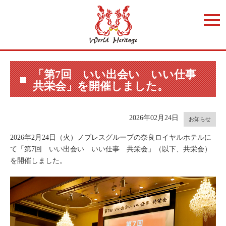
t
o
g
g
l
e
n
a
「第7回 いい出会い いい仕事
v
共栄会」を開催しました。
i
g
a
t
i
2026年02月24日
お知らせ
o
n
2026年2月24日（火）ノブレスグループの奈良ロイヤルホテルに
て「第7回 いい出会い いい仕事 共栄会」（以下、共栄会）
を開催しました。