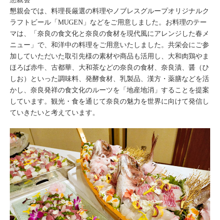
懇親会では、料理長厳選の料理やノブレスグループオリジナルク
ラフトビール「MUGEN」などをご用意しました。お料理のテー
マは、「奈良の食文化と奈良の食材を現代風にアレンジした春メ
ニュー」で、和洋中の料理をご用意いたしました。共栄会にご参
加していただいた取引先様の素材や商品も活用し、大和肉鶏やま
ほろば赤牛、古都華、大和茶などの奈良の食材、奈良漬、醤（ひ
しお）といった調味料、発酵食材、乳製品、漢方・薬膳などを活
かし、奈良発祥の食文化のルーツを「地産地消」することを提案
しています。観光・食を通じて奈良の魅力を世界に向けて発信し
ていきたいと考えています。