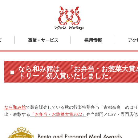
て
事業・サービス
採用情報
アク
なら和み館は、「お弁当・お惣菜大賞2
トリー・初入賞いたしました。
なら和み館
で製造販売している秋の行楽特別弁当「古都奈良 めは
出・表彰する
「お弁当・お惣菜大賞2022」
弁当部門／CSV・専門店