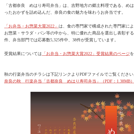
「古都奈良 めはり寿司弁当」は、吉野地方の郷土料理である、めは
ったおかずを詰め込んだ、奈良の食の魅力を味わうお弁当です。
「お弁当・お惣菜大賞2022」
は、食の専門家で構成された専門家によ
お惣菜・サラダ・パン等の中から、特に優れた商品を選出し表彰するプログ
件、弁当部門では応募数5,325件中、38件が受賞しています。
受賞結果については
「お弁当・お惣菜大賞2022」受賞結果のページ
を
秋の行楽弁当のチラシは下記リンクよりPDFファイルでご覧ください
奈良の秋 行楽弁当「古都奈良 めはり寿司弁当」（PDF：1.38MB